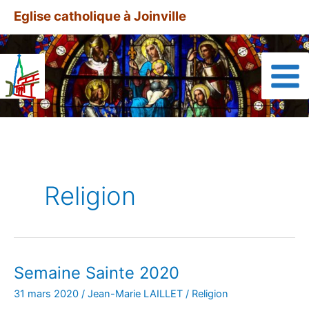
Aller
A
Eglise catholique à Joinville
au
r
contenu
t
i
c
l
e
s
a
Religion
r
c
h
i
v
Semaine Sainte 2020
Semaine
Sainte
é
31 mars 2020
/
Jean-Marie LAILLET
/
Religion
2020