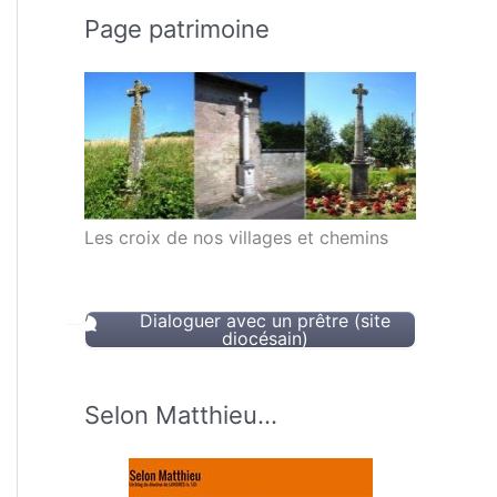
Page patrimoine
Les croix de nos villages et chemins
Dialoguer avec un prêtre (site
diocésain)
Selon Matthieu…