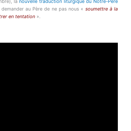
bre), la
nouvelle traduction liturgique du Notre-Père
 de demander au Père de ne pas nous «
soumettre à la
trer en tentation
».