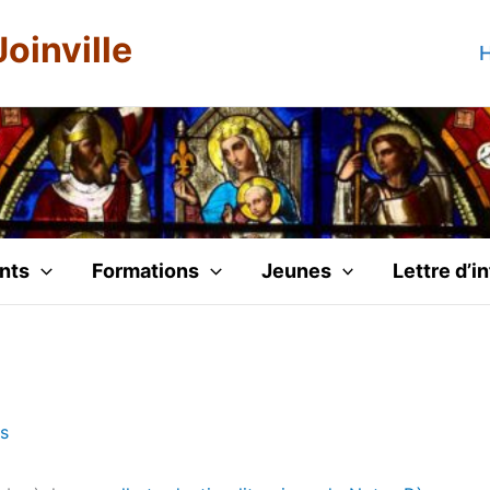
Joinville
H
nts
Formations
Jeunes
Lettre d’i
s