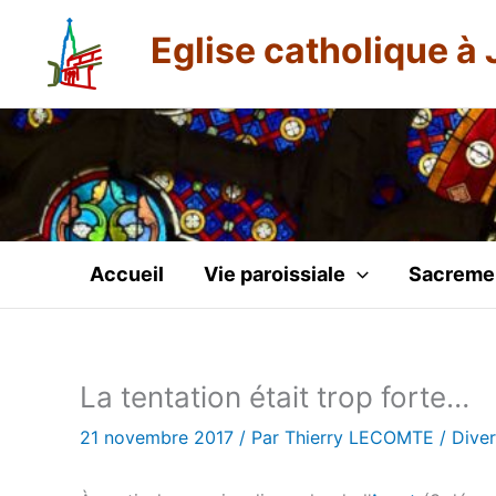
Aller
Eglise catholique à 
au
contenu
Accueil
Vie paroissiale
Sacreme
La tentation était trop forte…
21 novembre 2017
/ Par
Thierry LECOMTE
/
Diver