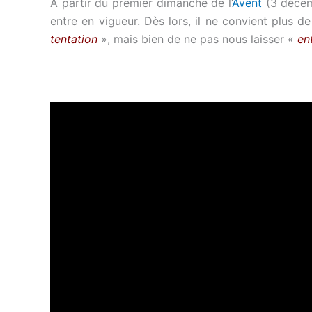
À partir du premier dimanche de l’
Avent
(3 décem
entre en vigueur. Dès lors, il ne convient plus
tentation
», mais bien de ne pas nous laisser «
en