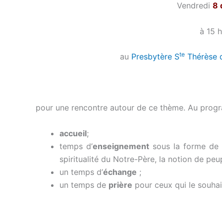
Vendredi
8
à 15 
te
au
Presbytère S
Thérèse 
pour une rencontre autour de ce thème. Au prog
accueil
;
temps d’
enseignement
sous la forme de t
spiritualité du Notre-Père, la notion de pe
un temps d’
échange
;
un temps de
prière
pour ceux qui le souhai