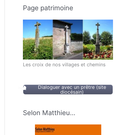
Page patrimoine
Les croix de nos villages et chemins
Dialoguer avec un prêtre (site
diocésain)
Selon Matthieu…