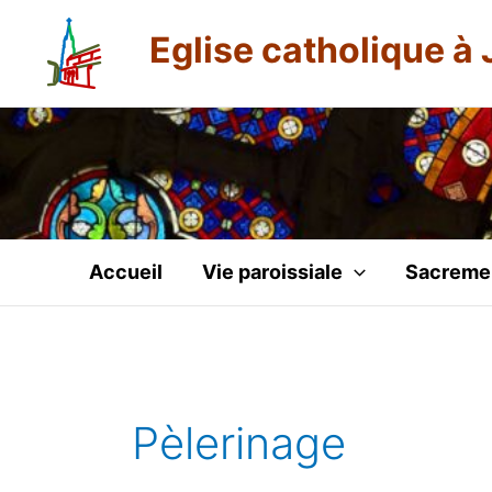
Aller
Eglise catholique à 
au
contenu
Accueil
Vie paroissiale
Sacreme
Pèlerinage