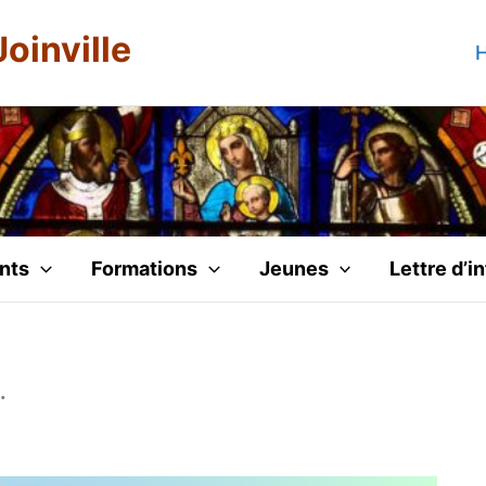
Joinville
H
nts
Formations
Jeunes
Lettre d’i
…