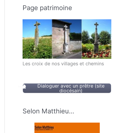
Page patrimoine
Les croix de nos villages et chemins
Dialoguer avec un prêtre (site
diocésain)
Selon Matthieu…