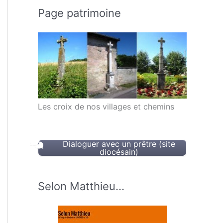
Page patrimoine
Les croix de nos villages et chemins
Dialoguer avec un prêtre (site
diocésain)
Selon Matthieu…