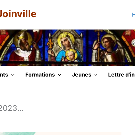
Joinville
H
nts
Formations
Jeunes
Lettre d’i
t 2023…