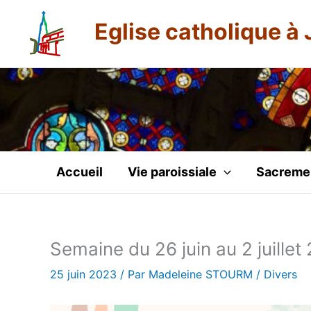
Aller
Eglise catholique à 
au
contenu
Accueil
Vie paroissiale
Sacreme
Semaine du 26 juin au 2 juille
25 juin 2023
/ Par
Madeleine STOURM
/
Divers