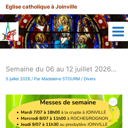
Aller
A
Eglise catholique à Joinville
au
r
contenu
t
i
c
l
e
s
Semaine du 06 au 12 juillet 2026…
a
r
5 juillet 2026
/ Par
Madeleine STOURM
/
Divers
c
h
i
v
é