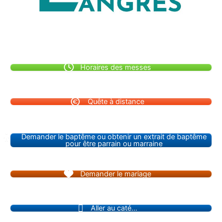
Horaires des messes
Quête à distance
Demander le baptême ou obtenir un extrait de baptême
pour être parrain ou marraine
Demander le mariage
Aller au caté...