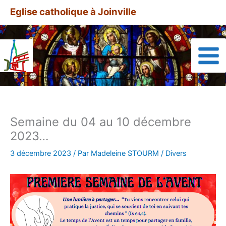
Aller
A
Eglise catholique à Joinville
au
r
contenu
t
i
c
l
e
s
Semaine du 04 au 10 décembre
a
2023…
r
c
3 décembre 2023
/ Par
Madeleine STOURM
/
Divers
h
i
v
é