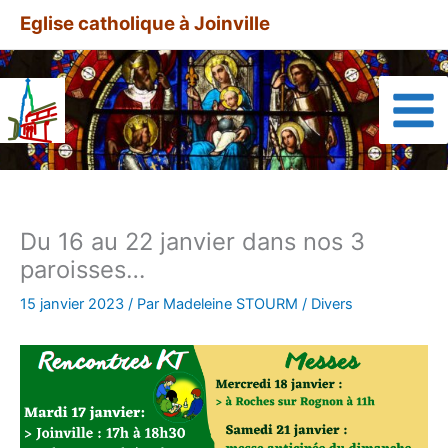
Aller
A
Eglise catholique à Joinville
au
r
contenu
t
i
c
l
e
s
Du 16 au 22 janvier dans nos 3
a
paroisses…
r
c
15 janvier 2023
/ Par
Madeleine STOURM
/
Divers
h
i
v
é