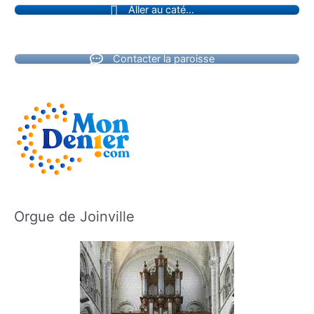
Aller au caté...
Contacter la paroisse
Orgue de Joinville