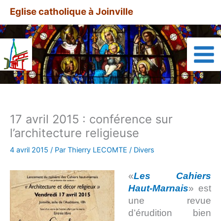
Aller
A
Eglise catholique à Joinville
au
r
contenu
t
i
c
l
e
s
17 avril 2015 : conférence sur
a
l’architecture religieuse
r
c
4 avril 2015
/ Par
Thierry LECOMTE
/
Divers
h
«
Les Cahiers
i
Haut-Marnais
» est
v
une revue
é
d’érudition bien