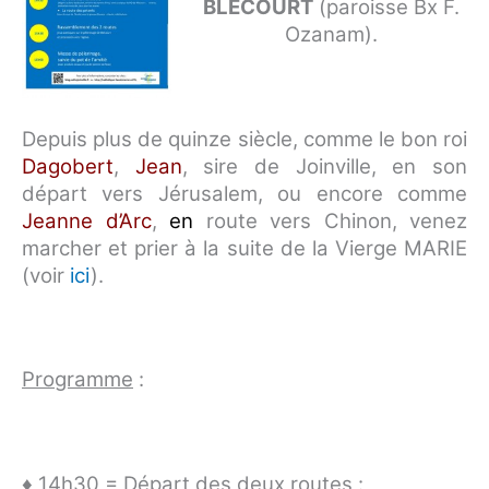
s
BLÉCOURT
(paroisse Bx F.
Ozanam).
Depuis plus de quinze siècle, comme le bon roi
Dagobert
,
Jean
, sire de Joinville, en son
départ vers Jérusalem, ou encore comme
Jeanne d’Arc
,
en
route vers Chinon, venez
marcher et prier à la suite de la Vierge MARIE
(voir
ici
).
Programme
:
♦ 14h30 = Départ des deux routes :