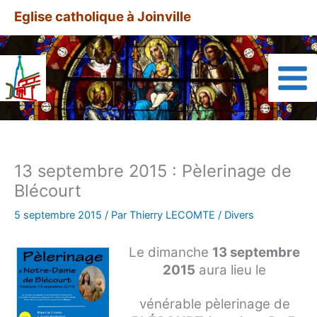
Aller
A
Eglise catholique à Joinville
au
r
contenu
t
i
c
l
e
s
13 septembre 2015 : Pèlerinage de
a
Blécourt
r
c
5 septembre 2015
/ Par
Thierry LECOMTE
/
Divers
h
Le dimanche
13 septembre
i
2015
aura lieu le
v
é
vénérable pèlerinage de